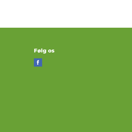
Følg os
Find
os
på
Facebook