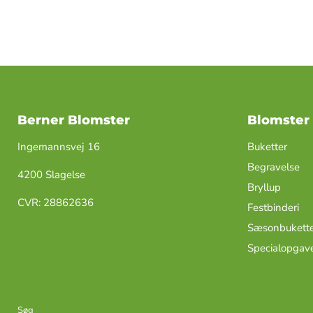
Berner Blomster
Blomster
Ingemannsvej 16
Buketter
Begravelse
4200 Slagelse
Bryllup
​CVR: ​28862636
Festbinderi
Sæsonbukette
Specialopgav
Søg