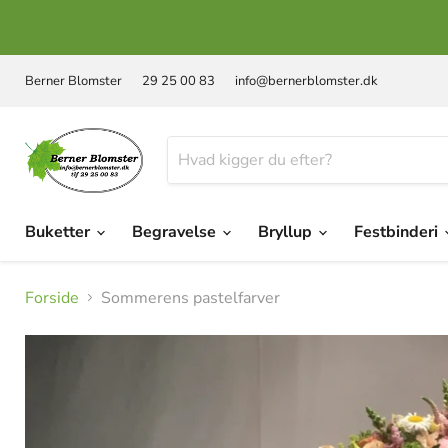
Berner Blomster
29 25 00 83
info@bernerblomster.dk
Buketter
Begravelse
Bryllup
Festbinderi
Forside
Sommerens pastelfarver