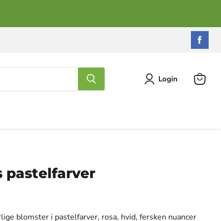
Find
os
på
Fac
Login
Se
kurv
pastelfarver
ige blomster i pastelfarver, rosa, hvid, fersken nuancer