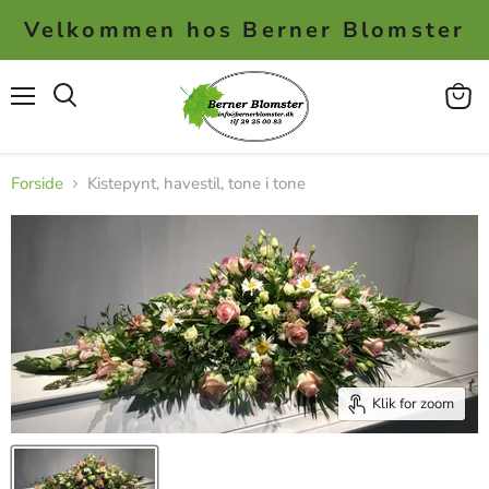
Velkommen hos Berner Blomster
Menu
Se
kurv
Forside
Kistepynt, havestil, tone i tone
Klik for zoom