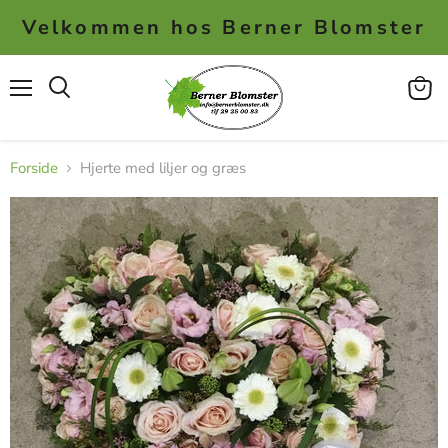
Velkommen hos Berner Blomster
Menu
Se
kurv
Forside
Hjerte med liljer og græs