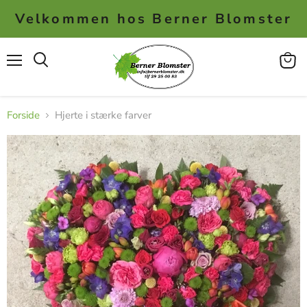
Velkommen hos Berner Blomster
Menu
Se
kurv
Forside
Hjerte i stærke farver