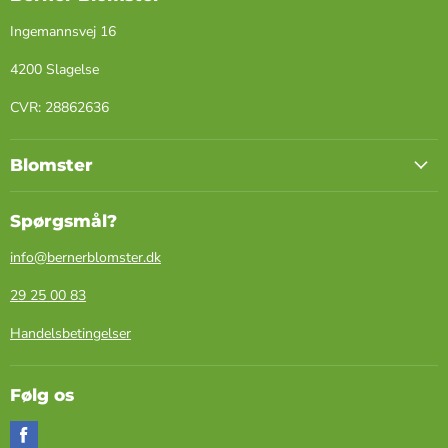
Ingemannsvej 16
4200 Slagelse
​CVR: ​28862636
Blomster
Spørgsmål?
info@bernerblomster.dk
29 25 00 83
Handelsbetingelser
Følg os
Find