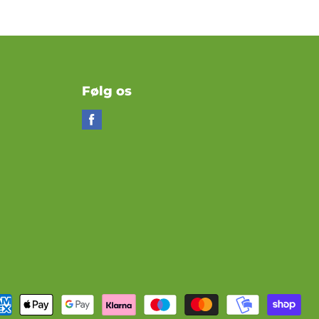
Følg os
Find
os
på
Facebook