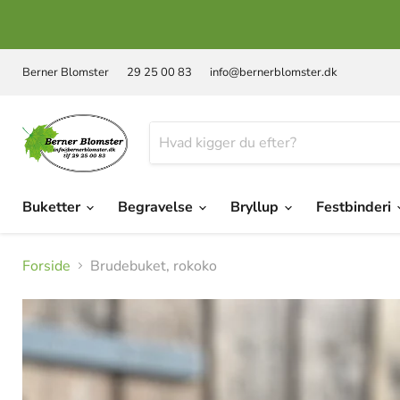
Berner Blomster
29 25 00 83
info@bernerblomster.dk
Buketter
Begravelse
Bryllup
Festbinderi
Forside
Brudebuket, rokoko