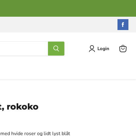
Find
os
på
Fac
Login
Se
kurv
, rokoko
med hvide roser og lidt lyst blåt