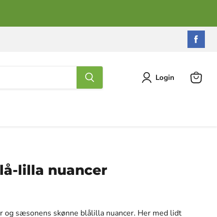
Find
os
på
Fac
Login
Se
kurv
lå-lilla nuancer
er og sæsonens skønne blålilla nuancer. Her med lidt