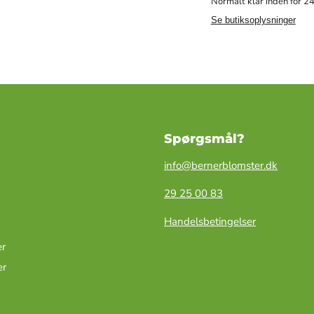
Normalt klar inden for 24
Se butiksoplysninger
Spørgsmål?
info@bernerblomster.dk
29 25 00 83
Handelsbetingelser
r
er