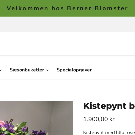
Velkommen hos Berner Blomster
Sæsonbuketter
Specialopgaver
Kistepynt b
1.900,00 kr
Kistepynt med lilla ros