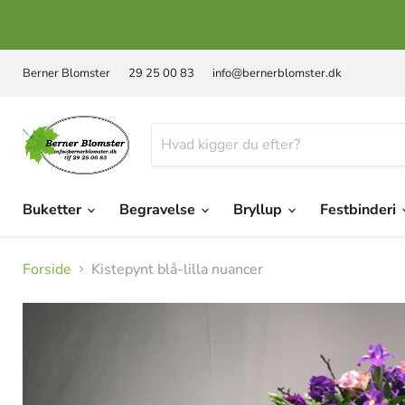
Berner Blomster
29 25 00 83
info@bernerblomster.dk
Buketter
Begravelse
Bryllup
Festbinderi
Forside
Kistepynt blå-lilla nuancer