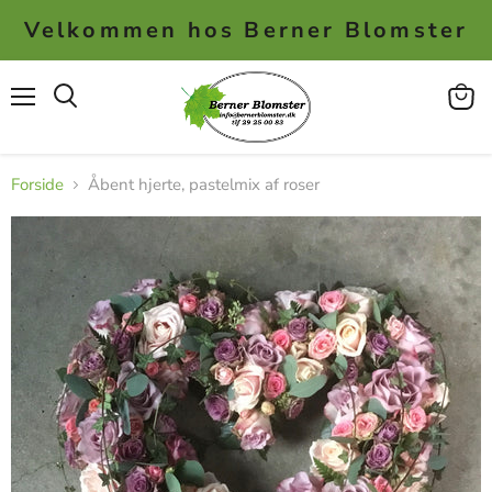
Velkommen hos Berner Blomster
Menu
Se
kurv
Forside
Åbent hjerte, pastelmix af roser