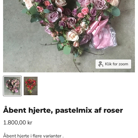
Klik for zoom
Åbent hjerte, pastelmix af roser
1.800,00 kr
Åbent hjerte i flere varianter .