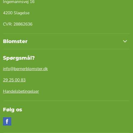
Ingemannsvej 16
4200 Slagelse
​CVR: ​28862636
Blomster
Spørgsmål?
info@bernerblomster.dk
29 25 00 83
Handelsbetingelser
Følg os
Find
os