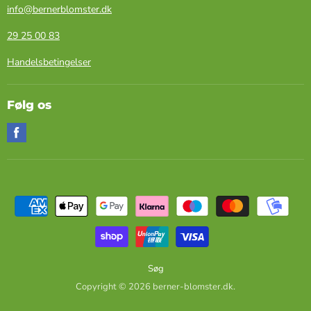
info@bernerblomster.dk
29 25 00 83
Handelsbetingelser
Følg os
Find
os
på
Facebook
Søg
Copyright © 2026 berner-blomster.dk.