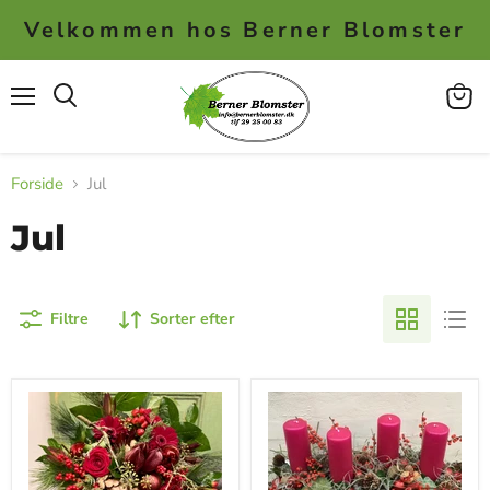
Velkommen hos Berner Blomster
Menu
Se
kurv
Forside
Jul
Jul
Filtre
Sorter efter