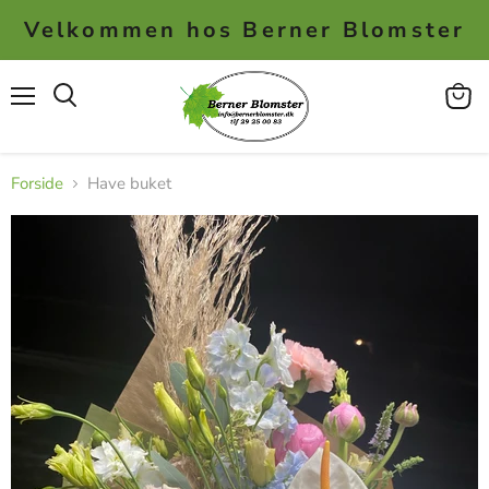
Velkommen hos Berner Blomster
Menu
Se
kurv
Forside
Have buket