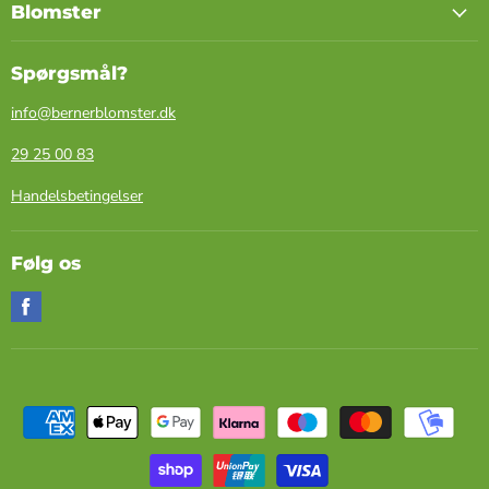
Blomster
Spørgsmål?
info@bernerblomster.dk
29 25 00 83
Handelsbetingelser
Følg os
Find
os
på
Facebook