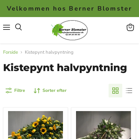
Velkommen hos Berner Blomster
Menu
Se
kurv
Forside
Kistepynt halvpyntning
Kistepynt halvpyntning
Filtre
Sorter efter