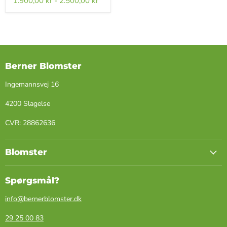
1.900,00 kr
-
2.500,00 kr
Berner Blomster
Ingemannsvej 16
4200 Slagelse
​CVR: ​28862636
Blomster
Spørgsmål?
info@bernerblomster.dk
29 25 00 83