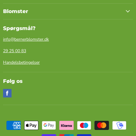
Blomster
Spørgsmål?
info@bernerblomster.dk
29 25 00 83
Handelsbetingelser
Følg os
Find
os
på
Facebook