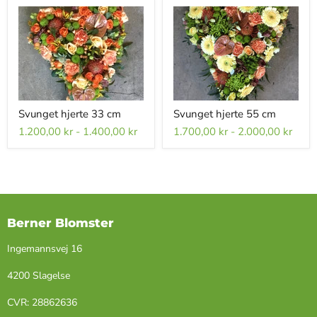
Svunget hjerte 33 cm
Svunget hjerte 55 cm
1.200,00 kr
-
1.400,00 kr
1.700,00 kr
-
2.000,00 kr
Berner Blomster
Ingemannsvej 16
4200 Slagelse
​CVR: ​28862636