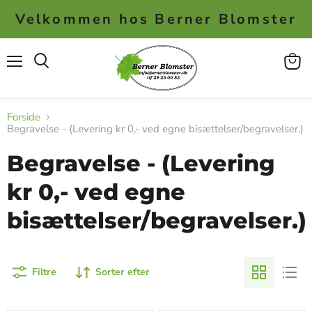
Velkommen hos Berner Blomster
Menu
Se
kurv
Forside
Begravelse - (Levering kr 0,- ved egne bisættelser/begravelser.)
Begravelse - (Levering
kr 0,- ved egne
bisættelser/begravelser.)
Filtre
Sorter efter