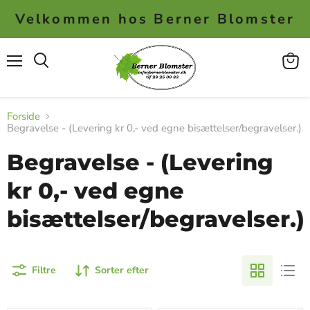
Velkommen hos Berner Blomster
Menu
Se
kurv
Forside
Begravelse - (Levering kr 0,- ved egne bisættelser/begravelser.)
Begravelse - (Levering
kr 0,- ved egne
bisættelser/begravelser.)
Filtre
Sorter efter