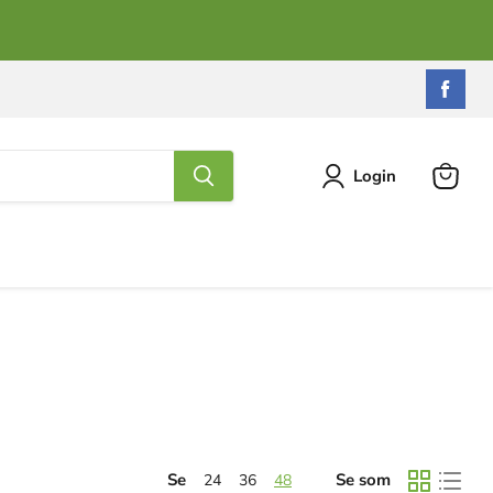
Find
os
på
Fac
Login
Se
kurv
Se
Se som
24
36
48