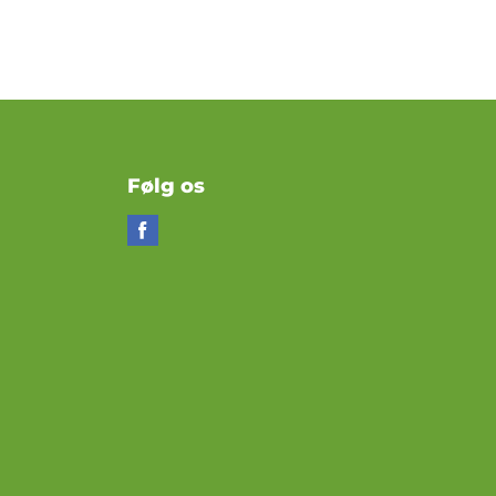
Følg os
Find
os
på
Facebook