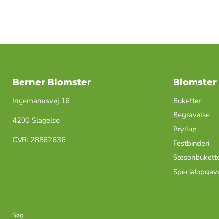
Berner Blomster
Blomster
Ingemannsvej 16
Buketter
Begravelse
4200 Slagelse
Bryllup
​CVR: ​28862636
Festbinderi
Sæsonbukette
Specialopgav
Søg