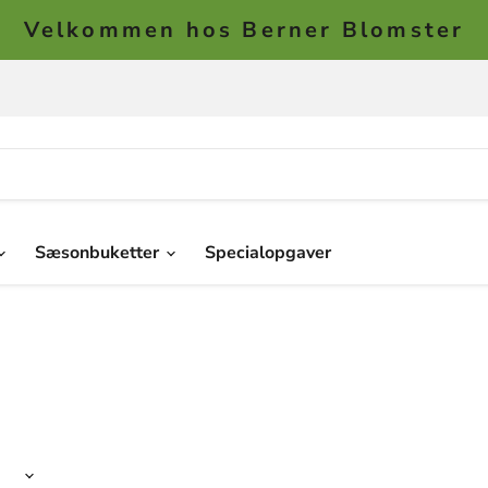
Velkommen hos Berner Blomster
Sæsonbuketter
Specialopgaver