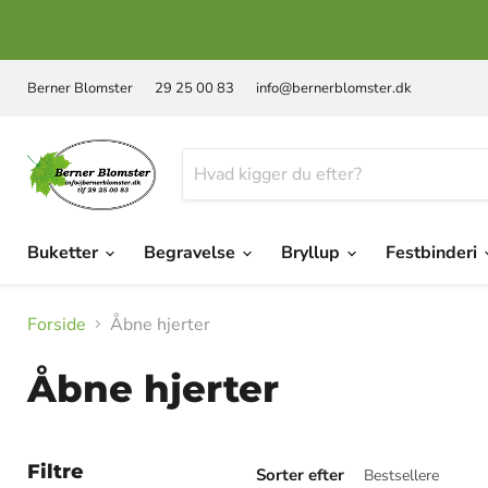
Berner Blomster
29 25 00 83
info@bernerblomster.dk
Buketter
Begravelse
Bryllup
Festbinderi
Forside
Åbne hjerter
Åbne hjerter
Filtre
Sorter efter